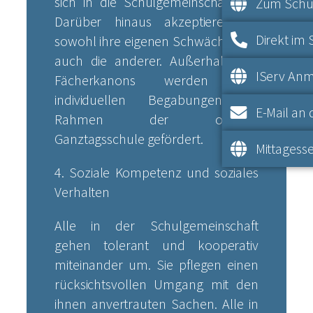
sich in die Schulgemeinschaft ein.
Zum Schul
Darüber hinaus akzeptieren sie
Direkt im 
sowohl ihre eigenen Schwächen als
auch die anderer. Außerhalb des
IServ An
Fächerkanons werden ihre
individuellen Begabungen im
E-Mail an 
Rahmen der offenen
Ganztagsschule gefördert.
Mittagesse
4. Soziale Kompetenz und soziales
Verhalten
Alle in der Schulgemeinschaft
gehen tolerant und kooperativ
miteinander um. Sie pflegen einen
rücksichtsvollen Umgang mit den
ihnen anvertrauten Sachen. Alle in