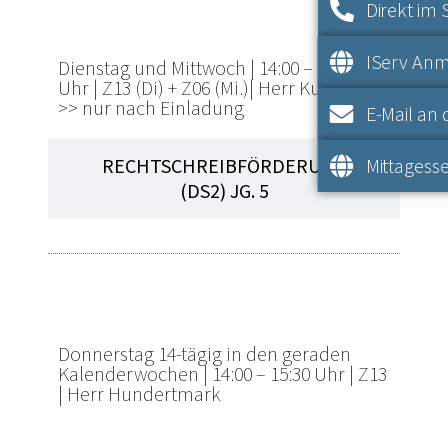
Direkt im 
(DS1) JG. 5
IServ An
Dienstag und Mittwoch |
14:00 – 14:45
Uhr |
Z13 (Di) + Z06 (Mi.)|
Herr Kuiter |
>>
nur nach Einladu
ng
E-Mail an 
Mittagesse
RECHTSCHREIBFÖRDERUNG
(DS2) JG. 5
ENGLISCH JG. 7 UND 8
Donnerstag 14-tägig in den geraden
Kalenderwochen |
14:00 – 15:30 Uhr |
Z13
|
Herr Hundertmark