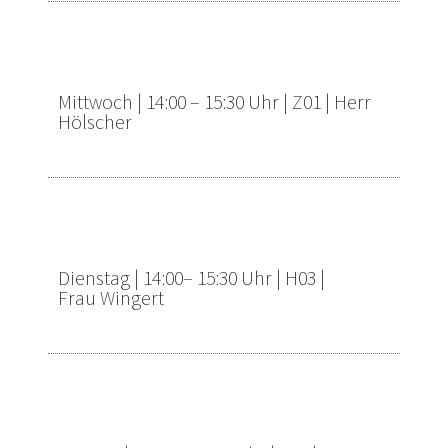
FRANZÖSISCH JG. 7 und 8
Mittwoch |
14:00 – 15:30 Uhr |
Z01 |
Herr
Hölscher
LATEIN JG. 7 UND 8
Dienstag |
14:00– 15:30 Uhr |
H03 |
Frau
Wingert
NIEDERLÄNDISCH JG. 7 UND 8