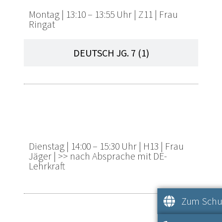
Montag |
13:10 – 13:55 Uhr |
Z11 |
Frau
Ringat
DEUTSCH JG. 7 (1)
FÖRDERUNG BEI LRS (DS+) JG. 5
und 6
Dienstag |
14:00 – 15:30 Uhr | H13
|
Frau
Jäger | >>
nach Absprache mit DE-
Lehrkraft
Zum Schul
RECHTSCHREIBFÖRDERUNG