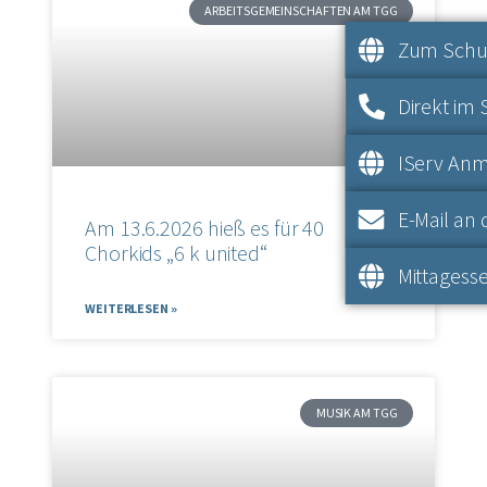
ARBEITSGEMEINSCHAFTEN AM TGG
Zum Schul
Direkt im 
IServ An
E-Mail an 
Am 13.6.2026 hieß es für 40
Chorkids „6 k united“
Mittagesse
WEITERLESEN »
MUSIK AM TGG