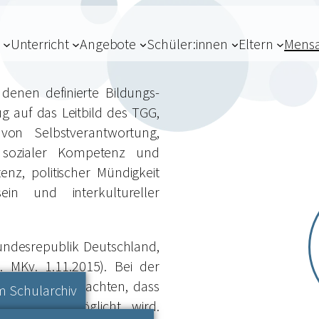
Unterricht
Angebote
Schüler:innen
Eltern
Mens
denen definierte Bildungs-
g auf das Leitbild des TGG,
on Selbstverantwortung,
ng, sozialer Kompetenz und
nz, politischer Mündigkeit
ein und interkultureller
Bundesrepublik Deutschland,
. MKv. 1.11.2015). Bei der
ist darauf zu achten, dass
 Schularchiv
lnahme ermöglicht wird.