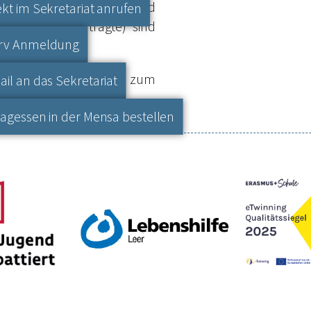
chtigten, Schülerinnen und
ekt im Sekretariat anrufen
Inklusionsbeauftragte) sind
erv Anmeldung
zeptes finden Sie hier zum
ail an das Sekretariat
tagessen in der Mensa bestellen