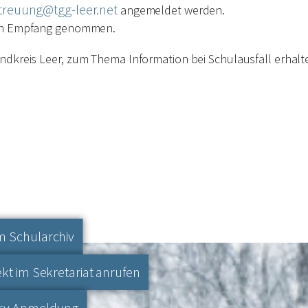
treuung@tgg-leer.net
angemeldet werden.
h in Empfang genommen.
ndkreis Leer,
zum Thema Information bei Schulausfall
erhalt
 Schularchiv
ekt im Sekretariat anrufen
erv Anmeldung