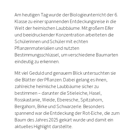
Am heutigen Tag wurde der Biologieunterricht der 6.
Klasse zu einer spannenden Entdeckungsreise in die
Welt der heimischen Laubbäume. Mit großem Eifer
und beeidruckender Konzentration arbeiteten die
Schülerinnen und Schüler mit echten
Pflanzenmaterialien und nutzten
Bestimmungsschlüssel, um verschiedene Baumarten
eindeutig zu erkennen.
Mit viel Geduld und genauem Blick untersuchten sie
die Blätter der Pflanzen. Dabei gelang es ihnen,
zahlreiche heimische Laubbäume sicher zu
bestimmen – darunter die Stieleiche, Hasel,
Rosskastanie, Weide, Eberesche, Spitzahorn,
Bergahorn, Birke und Schwarzerle. Besonders
spannend war die Entdeckung der Rot-Eiche, die zum
Baum des Jahres 2025 gekürt wurde und damit ein
aktuelles Highlight darstellte.