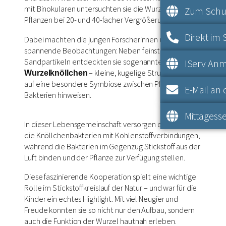
mit Binokularen untersuchten sie die Wurzeln ihrer
Zum Schul
Pflanzen bei 20- und 40-facher Vergrößerung.
Direkt im 
Dabei machten die jungen Forscherinnen und Forscher
spannende Beobachtungen: Neben feinsten
Sandpartikeln entdeckten sie sogenannte
IServ An
– kleine, kugelige Strukturen, die
Wurzelknöllchen
auf eine besondere Symbiose zwischen Pflanze und
E-Mail an 
Bakterien hinweisen.
Mittagesse
In dieser Lebensgemeinschaft versorgen die Pflanzen
die Knöllchenbakterien mit Kohlenstoffverbindungen,
während die Bakterien im Gegenzug Stickstoff aus der
Luft binden und der Pflanze zur Verfügung stellen.
Diese faszinierende Kooperation spielt eine wichtige
Rolle im Stickstoffkreislauf der Natur – und war für die
Kinder ein echtes Highlight. Mit viel Neugier und
Freude konnten sie so nicht nur den Aufbau, sondern
auch die Funktion der Wurzel hautnah erleben.