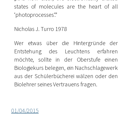
states of molecules are the heart of all
‘photo­processes‘.”
Nicholas J. Turro 1978
Wer etwas über die Hintergründe der
Entstehung des Leuchtens erfahren
möchte, sollte in der Oberstufe einen
Biologiekurs belegen, ein Nachschlagewerk
aus der Schülerbücherei wälzen oder den
Biolehrer seines Vertrauens fragen.
Stark verdünnte Blattextraktlösung
Stark verdünnte Blattextraktlösung
Versuchsanordnung mit UV-Lampe im
(li.) und Blattextraktlösung (re.) bei UV-
(li.) und Blattextraktlösung (re.) bei
Bild
Tages­licht
Licht
01/04/2015