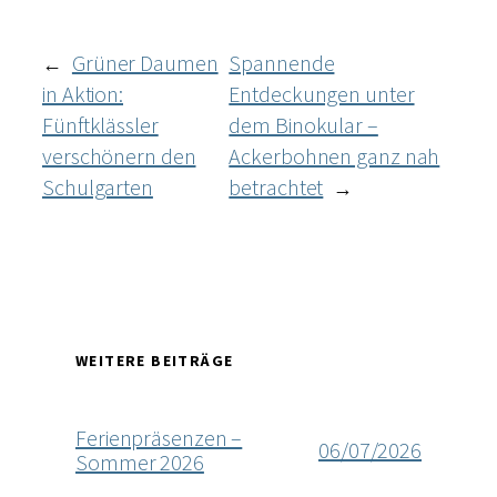
Grüner Daumen
Spannende
←
in Aktion:
Entdeckungen unter
Fünftklässler
dem Binokular –
verschönern den
Ackerbohnen ganz nah
Schulgarten
betrachtet
→
WEITERE BEITRÄGE
Ferienpräsenzen –
06/07/2026
Sommer 2026