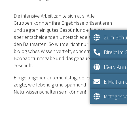
Die intensive Arbeit zahlte sich aus: Alle
Gruppen konnten ihre Ergebnisse präsentieren
und zeigten ein gutes Gespür für die kleinen,
Zum Schul
aber entscheidenden Unterschiede zwischen
den Baumarten. So wurde nicht nur
biologisches Wissen vertieft, sondern auch die
Direkt im 
Beobachtungsgabe und das genaue Arbeiten
geschult.
IServ An
Ein gelungener Unterrichtstag, der einmal mehr
E-Mail an 
zeigte, wie lebendig und spannend
Naturwissenschaften sein können!
Mittagesse