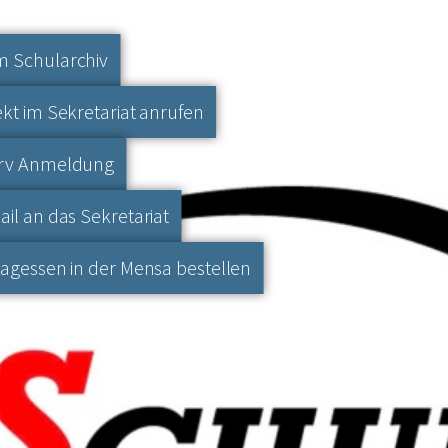
 Schularchiv
ekt im Sekretariat anrufen
erv Anmeldung
ail an das Sekretariat
tagessen in der Mensa bestellen