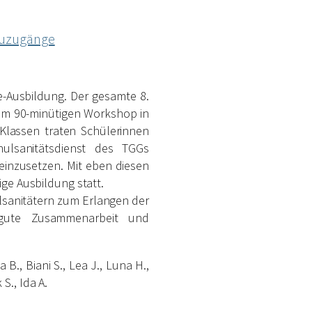
euzugänge
e-Ausbildung. Der gesamte 8.
nem 90-minütigen Workshop in
 Klassen traten Schülerinnen
hulsanitätsdienst des TGGs
einzusetzen. Mit eben diesen
ge Ausbildung statt.
ulsanitätern zum Erlangen der
 gute Zusammenarbeit und
a B., Biani S., Lea J., Luna H.,
 S., Ida A.