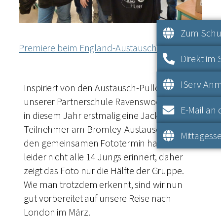
Zum Schul
Premiere beim England-Austausch
Direkt im 
IServ An
Inspiriert von den Austausch-Pullovern
unserer Partnerschule Ravenswood gibt es
E-Mail an 
in diesem Jahr erstmalig eine Jacke für die
Teilnehmer am Bromley-Austausch. An
Mittagesse
den gemeinsamen Fototermin haben sich
leider nicht alle 14 Jungs erinnert, daher
zeigt das Foto nur die Hälfte der Gruppe.
Wie man trotzdem erkennt, sind wir nun
gut vorbereitet auf unsere Reise nach
London im März.