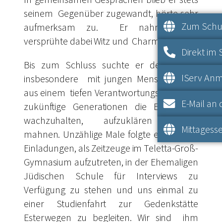
seinem Gegenüber zugewandt, hörte sehr
Zum Schul
aufmerksam zu. Er nahm Anteil,
versprühte dabei Witz und Charme.
Direkt im 
Bis zum Schluss suchte er den Dialog,
IServ An
insbesondere mit jungen Menschen, um
aus einem tiefen Verantwortungsgefühl für
E-Mail an 
zukünftige Generationen die Erinnerung
wachzuhalten, aufzuklären und zu
Mittagesse
mahnen. Unzählige Male folgte er unseren
Einladungen, als Zeitzeuge im Teletta-Groß-
Gymnasium aufzutreten, in der Ehemaligen
Jüdischen Schule für Interviews zu
Verfügung zu stehen und uns einmal zu
einer Studienfahrt zur Gedenkstätte
Esterwegen zu begleiten. Wir sind ihm