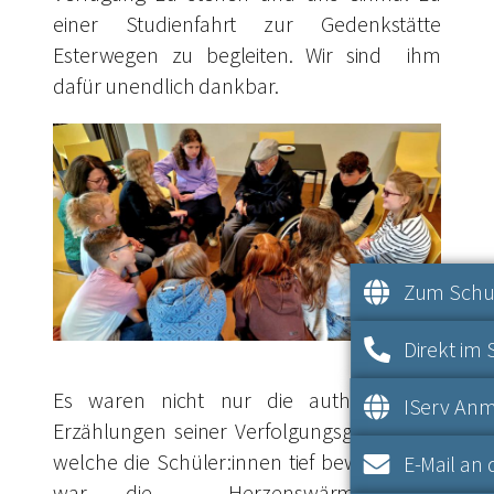
einer Studienfahrt zur Gedenkstätte
Esterwegen zu begleiten. Wir sind ihm
dafür unendlich dankbar.
Zum Schul
Direkt im 
Es waren nicht nur die authentischen
IServ An
Erzählungen seiner Verfolgungsgeschichte,
welche die Schüler:innen tief bewegten; es
E-Mail an 
war die Herzenswärme und