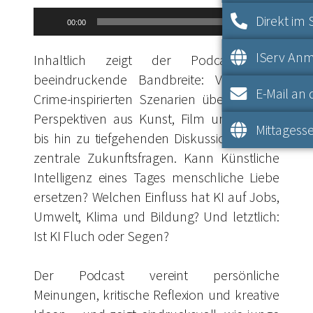
Audio-
Direkt im 
00:00
00:00
Player
IServ An
Inhaltlich zeigt der Podcast eine
beeindruckende Bandbreite: Von True-
E-Mail an 
Crime-inspirierten Szenarien über kreative
Perspektiven aus Kunst, Film und Schule
Mittagesse
bis hin zu tiefgehenden Diskussionen über
zentrale Zukunftsfragen. Kann Künstliche
Intelligenz eines Tages menschliche Liebe
ersetzen? Welchen Einfluss hat KI auf Jobs,
Umwelt, Klima und Bildung? Und letztlich:
Ist KI Fluch oder Segen?
Der Podcast vereint persönliche
Meinungen, kritische Reflexion und kreative