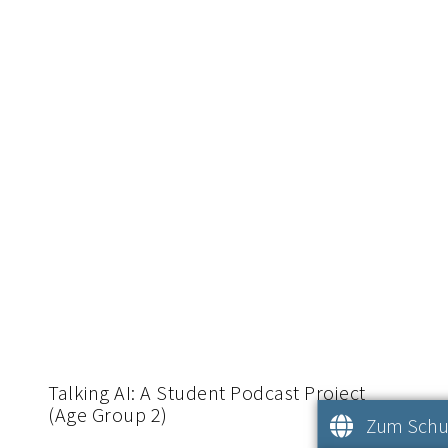
Talking AI: A Student Podcast Project
(Age Group 2)
Zum Schul