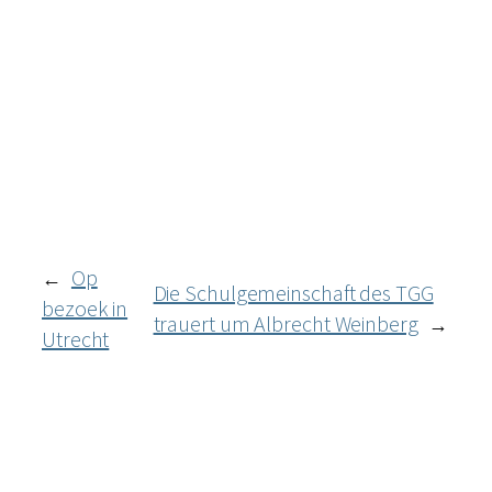
Op
←
Die Schulgemeinschaft des TGG
bezoek in
trauert um Albrecht Weinberg
→
Utrecht