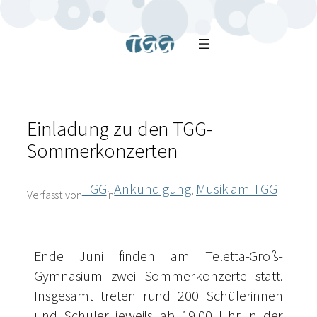
Einladung zu den TGG-
Sommerkonzerten
TGG
Ankündigung
Musik am TGG
, 
Verfasst von
in
Ende Juni finden am Teletta-Groß-
Gymnasium zwei Sommerkonzerte statt.
Insgesamt treten rund 200 Schülerinnen
und Schüler jeweils ab 19.00 Uhr in der