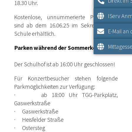
Direkt im 
18.30 Uhr.
IServ An
Kostenlose, unnummerierte Platzkarten
sind ab dem 16.06.25 im Sekretariat der
E-Mail an 
Schule erhältlich.
Mittagesse
Parken während der Sommerkonzerte
Der Schulhof ist ab 16:00 Uhr geschlossen!
Für Konzertbesucher stehen folgende
Parkmöglichkeiten zur Verfügung:
· ab 18:00 Uhr TGG-Parkplatz,
Gaswerkstraße
· Gaswerkstraße
· Heisfelder Straße
· Ostersteg