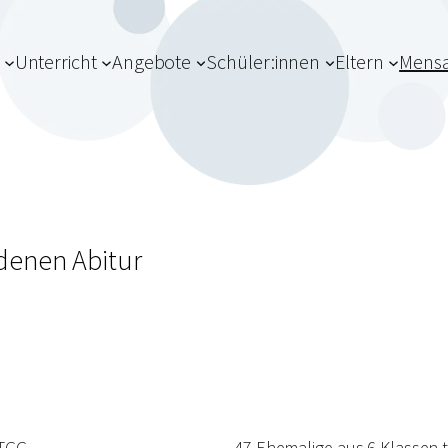
Unterricht
Angebote
Schüler:innen
Eltern
Mens
denen Abitur
 TGG.
47 Ehemalige aus 6 Klassen t