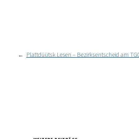
Plattdüütsk Lesen – Bezirksentscheid am TG
←