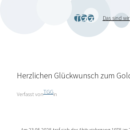
Das sind wir
Herzlichen Glückwunsch zum Gol
TGG
Verfasst von
in
Am 23.05.2025 traf sich der Abiturjahrgang 1975 im