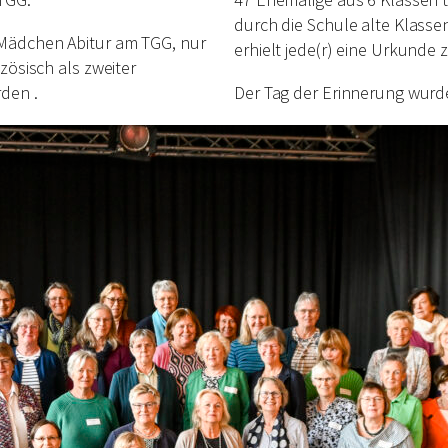
durch die Schule alte Klass
 Mädchen Abitur am TGG, nur
erhielt jede(r) eine Urkunde
zösisch als zweiter
den .
Der Tag der Erinnerung wurd