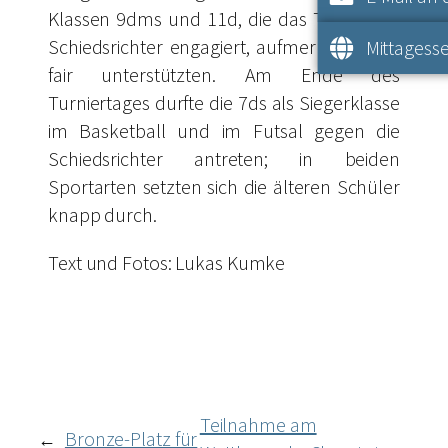
Klassen 9dms und 11d, die das Turnier als
Schiedsrichter engagiert, aufmerksam und
Mittagesse
fair unterstützten. Am Ende des
Turniertages durfte die 7ds als Siegerklasse
im Basketball und im Futsal gegen die
Schiedsrichter antreten; in beiden
Sportarten setzten sich die älteren Schüler
knapp durch.
Text und Fotos: Lukas Kumke
Teilnahme am
Bronze-Platz für
←