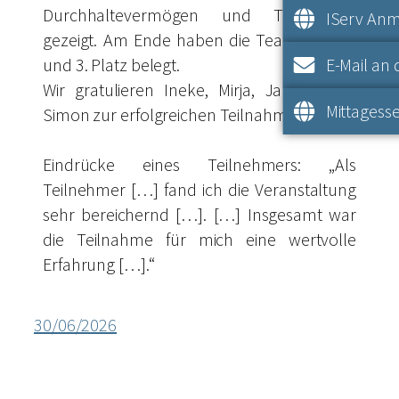
Durchhaltevermögen und Teamarbeit
IServ An
gezeigt. Am Ende haben die Teams den 2.
und 3. Platz belegt.
E-Mail an 
Wir gratulieren Ineke, Mirja, Jannes und
Mittagesse
Simon zur erfolgreichen Teilnahme.
Eindrücke eines Teilnehmers: „Als
Teilnehmer […] fand ich die Veranstaltung
sehr bereichernd […]. […] Insgesamt war
die Teilnahme für mich eine wertvolle
Erfahrung […].“
30/06/2026