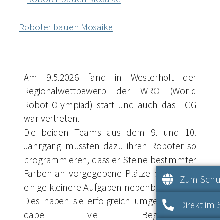
Roboter bauen Mosaike
Am 9.5.2026 fand in Westerholt der
Regionalwettbewerb der WRO (World
Robot Olympiad) statt und auch das TGG
war vertreten.
Die beiden Teams aus dem 9. und 10.
Jahrgang mussten dazu ihren Roboter so
programmieren, dass er Steine bestimmter
Farben an vorgegebene Plätze bringt und
Zum Schul
einige kleinere Aufgaben nebenbei erledigt.
Dies haben sie erfolgreich umgesetzt und
Direkt im 
dabei viel Begeisterung,