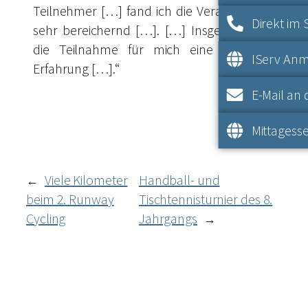
Teilnehmer […] fand ich die Veranstaltung
Direkt im 
sehr bereichernd […]. […] Insgesamt war
die Teilnahme für mich eine wertvolle
IServ An
Erfahrung […].“
E-Mail an 
Mittagesse
Viele Kilometer
Handball- und
←
beim 2. Runway
Tischtennisturnier des 8.
Cycling
Jahrgangs
→