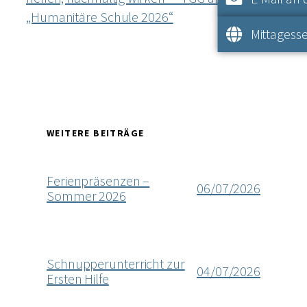
Mosaike
„Humanitäre Schule 2026“
→
Mittagesse
WEITERE BEITRÄGE
Ferienpräsenzen –
06/07/2026
Sommer 2026
Schnupperunterricht zur
04/07/2026
Ersten Hilfe