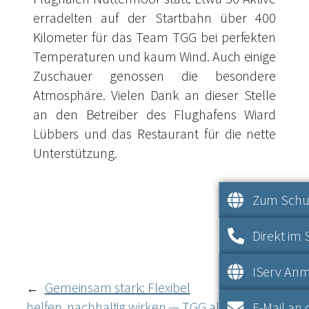
erradelten auf der Startbahn über 400
Kilometer für das Team TGG bei perfekten
Temperaturen und kaum Wind. Auch einige
Zuschauer genossen die besondere
Atmosphäre. Vielen Dank an dieser Stelle
an den Betreiber des Flughafens Wiard
Lübbers und das Restaurant für die nette
Unterstützung.
Zum Schul
Direkt im 
IServ An
Roboter
Gemeinsam stark: Flexibel
←
bauen
helfen, nachhaltig wirken — TGG als
E-Mail an 