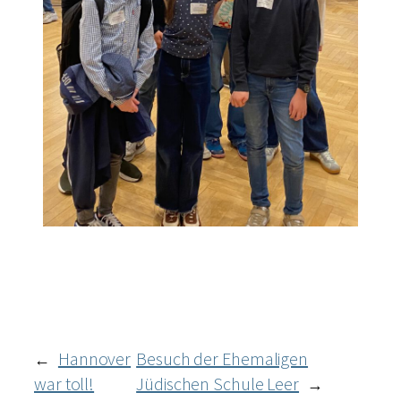
Hannover
Besuch der Ehemaligen
←
war toll!
Jüdischen Schule Leer
→