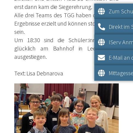
erst dann kam die Siegerehrung.
Zum Schul
Alle drei Teams des TGG haben dabei gute
Ergebnisse erzielt und können stolz auf sich
Direkt im 
sein.
Um 18:30 sind die Schüler:innen dann
IServ An
glücklich am Bahnhof in Leer wieder
ausgestiegen.
E-Mail an 
Mittagesse
Text: Lisa Debnarova